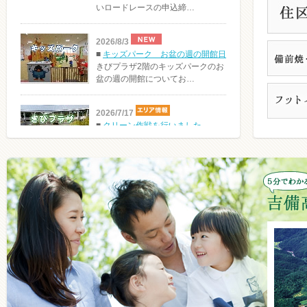
いロードレースの申込締…
2026/8/3
■
キッズパーク お盆の週の開館日
きびプラザ2階のキッズパークのお
盆の週の開館についてお…
2026/7/17
■
クリーン作戦を行いました
７月も中旬となり、吉備高原都市
でも夏の気配を感じるよう…
2026/7/15
■
屋外水遊び場運転について
7月半ばとなり、吉備高原都市でも
夏本番の暑さになってき…
2026/7/13
■
第３５回吉備高原「鬼伝祭」チラ
シができました
第３５吉備高原「鬼伝祭」～ふる
さとの夏祭り～ のチラシ…