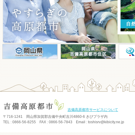
2026/7/10
■
梅雨明けしました
7月8日（水）、平年より11日早
く、中国地方の梅雨明け…
2026/7/1
■
七夕飾りを設置しています
きびプラザ館内に七夕飾りを設置
しています。 今年も来…
2026/6/26
■
第３５回吉備高原「鬼伝祭」の開
催が決定しました！
第３５回目となります、「吉備高
原「鬼伝祭」～ふるさとの…
吉備高原都市サービスについて
2026/6/5
〒716-1241 岡山県加賀郡吉備中央町吉川4860-6 きびプラザ内
■
てるてる坊主を飾りました
TEL : 0866-56-8255 FAX : 0866-56-7843 Email : toshisrv@kibicity.ne.jp
昨日、気象台は九州北部・中国・
四国地方、および近畿地方…