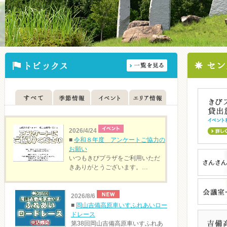
2026/4/24
■
令和８年度 アンケートご協力の
お願い
いつもきびプラザをご利用いただ
きありがとうございます。…
2026/8/6
■
岡山吉備高原車いすふれあいロー
ドレース
第38回岡山吉備高原車いすふれあ