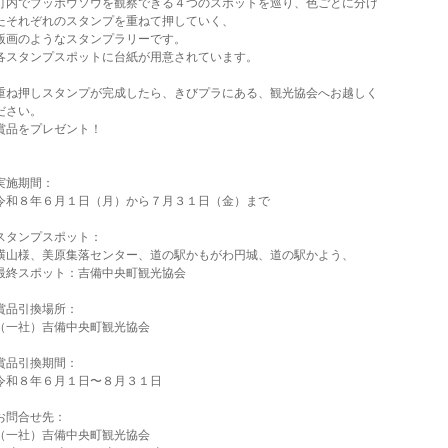
町内でブッポウソウを観察できる４つのスポットを巡り、色ごとに分け
たそれぞれのスタンプを重ねて押していく、
版画のようなスタンプラリーです。
各スタンプスポットに台紙が用意されています。
重ね押しスタンプが完成したら、きびプラにある、観光協会へお越しく
ださい。
賞品をプレゼント！
実施期間：
令和８年６月１日（月）から７月３１日（金）まで
スタンプスポット：
横山様、美原集落センター、道の駅かもがわ円城、道の駅かよう、
最終スポット：吉備中央町観光協会
賞品引換場所：
（一社）吉備中央町観光協会
賞品引換期間：
令和８年６月１日〜８月３１日
お問合せ先：
（一社）吉備中央町観光協会