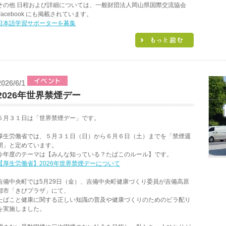
その他 日程および詳細については、一般財団法人岡山県国際交流協会
Facebook にも掲載されています。
日本語学習サポーターを募集
2026/6/1
2026年世界禁煙デー
５月３１日は「世界禁煙デー」です。
厚生労働省では、５月３１日（日）から６月６日（土）までを「禁煙週
間」と定めています。
今年度のテーマは【みんな知っている？たばこのルール】です。
【厚生労働省】2026年世界禁煙デーについて
吉備中央町では5月29日（金）、吉備中央町健康づくり委員が吉備高原
都市「きびプラザ」にて、
たばこと健康に関する正しい知識の普及や健康づくりのためのビラ配り
を実施しました。