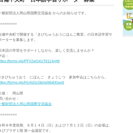
一般財団法人岡山県国際交流協会 からのお知らせです。
=========
吉備中央町で開催する「きびちゅうおうにほんご教室」の日本語学習サ
ポーターを募集します。
日本語の学習をサポートしながら、楽しく交流しませんか？
申込：
ttps://forms.gle/PFV2wG4UT8114rgt9
※きびちゅうおう にほんご きょうしつ 参加申込はこちらから。
https://forms.gle/HU4d3cGkmqWqEKwo6
主催： 岡山県
問い合わせ：
一般財団法人岡山県国際交流協会
=========
令和８年度前期、６月１４日（日）および７月１２日（日）の会場は、
きびプラザ１階 第一会議室です。