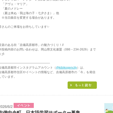
「アヴェ・マリア」
「夏のメドレー
（夏は来ぬ・我は海の子・七夕さま）」他
※当日曲目を変更する場合があります。
皆さんのご来場をお待ちしています✨
音楽のある街「吉備高原都市」の魅力づくり！//
本投稿内容のお問い合わせは、岡山県文化連盟（086－234-2626）まで
☆彡
—————————————————
吉備高原都市インスタグラムアカウント（
@kibikogencity
）は、
吉備高原都市住区やイベントの情報など、吉備高原都市の「今」を発信
しています。
2026/6/2
吉備中央町 日本語学習サポーター募集