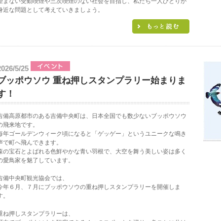
望まない受動喫煙や三次喫煙のない社会を目指し、私たち一人ひとりが
身近な問題として考えていきましょう。
2026/5/25
ブッポウソウ 重ね押しスタンプラリー始まりま
す！
吉備高原都市のある吉備中央町は、日本全国でも数少ないブッポウソウ
の飛来地です。
毎年ゴールデンウィーク頃になると「ゲッゲー」というユニークな鳴き
声で町へ飛んできます。
森の宝石とよばれる色鮮やかな青い羽根で、大空を舞う美しい姿は多く
の愛鳥家を魅了しています。
吉備中央町観光協会では、
今年６月、７月にブッポウソウの重ね押しスタンプラリーを開催しま
す。
重ね押しスタンプラリーは、