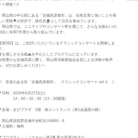
ート開催！//
岡山県の中心部にある「吉備高原都市」は、自然災害に強いことや美
しい景観🌳が好評で、移住先🏠として注目を集めています。
岡山県では、ミニライブやコンサート🎼を通じて、さらなる賑わいの
創出に令和7年度から取り組んでいます。
【第5回】は、ご好評いただいているクラシックコンサートを開催しま
す。
夏を感じさせる曲🌊を中心としたプログラムになっています。
自然豊かな吉備高原に響く、岡山県演奏家協会会員による演奏や歌声
を、ぜひお楽しみください✨
《 音楽のある街「吉備高原都市」 クラシックコンサート vol.５ 》
🎵日時：2026年6月27日(土)
14：00～16：00（13：30開場）
🎵会場：きびプラザ 1階 南エントランス（第1会議室の横）
岡山県加賀郡吉備中央町吉川4860－6
🎵入場料：無料
🎵プログラム：「ノクターン第2番 変ホ長調 Op.9‐2」