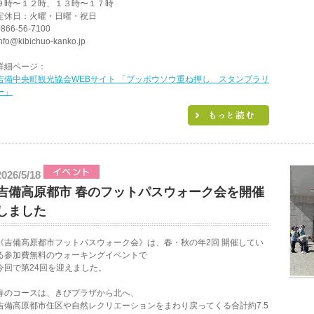
９時〜１２時、１３時〜１７時
定休日：火曜・日曜・祝日
0866-56-7100
nfo@kibichuo-kanko.jp
詳細ページ：
吉備中央町観光協会WEBサイト 「ブッポウソウ重ね押し スタンプラリ
ー」
2026/5/18
吉備高原都市 春のフットパスウォーク会を開催
しました
《吉備高原都市フットパスウォーク会》は、春・秋の年2回 開催してい
る参加費無料のウォーキングイベントで
今回で第24回を迎えました。
春のコースは、きびプラザから北へ、
吉備高原都市住区や自然レクリエーションをまわり戻ってくる合計約7.5