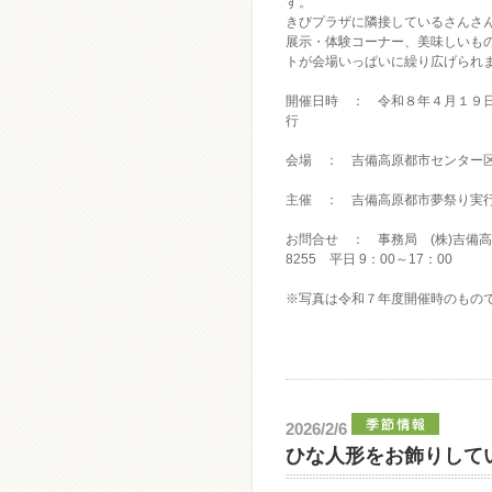
す。
きびプラザに隣接しているさんさ
展示・体験コーナー、美味しいも
トが会場いっぱいに繰り広げられ
開催日時 ： 令和８年４月１９
行
会場 ： 吉備高原都市センター
主催 ： 吉備高原都市夢祭り実
お問合せ ： 事務局 (株)吉備高
8255 平日 9：00～17：00
※写真は令和７年度開催時のもの
2026/2/6
ひな人形をお飾りして