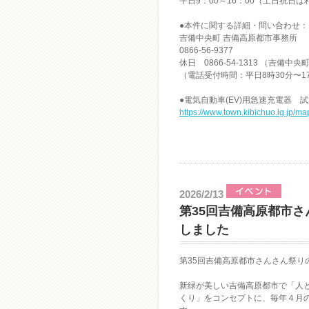
平日9：00～16：00（土日祝日
●本件に関する詳細・問い合わせ：
吉備中央町 吉備高原都市事務所
0866-56-9377
休日 0866-54-1313 （吉備中
（電話受付時間：平日8時30分〜1
●電気自動車(EV)用急速充電器 
https://www.town.kibichuo.lg.jp/m
2026/2/13
第35回吉備高原都市
しました
第35回吉備高原都市さんさん祭り
新緑が美しい吉備高原都市で「人
くり」をコンセプトに、毎年４月