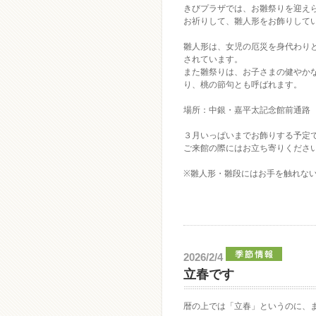
きびプラザでは、お雛祭りを迎え
お祈りして、雛人形をお飾りして
雛人形は、女児の厄災を身代わり
されています。
また雛祭りは、お子さまの健やか
り、桃の節句とも呼ばれます。
場所：中銀・嘉平太記念館前通路
３月いっぱいまでお飾りする予定
ご来館の際にはお立ち寄りくださ
※雛人形・雛段にはお手を触れな
2026/2/4
立春です
暦の上では「立春」というのに、