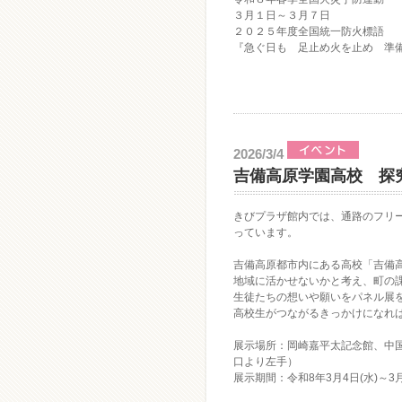
３月１日～３月７日
２０２５年度全国統一防火標語
『急ぐ日も 足止め火を止め 準
2026/3/4
吉備高原学園高校 探
きびプラザ館内では、通路のフリ
っています。
吉備高原都市内にある高校「吉備
地域に活かせないかと考え、町の
生徒たちの想いや願いをパネル展
高校生がつながるきっかけになれ
展示場所：岡崎嘉平太記念館、中
口より左手）
展示期間：令和8年3月4日(水)～3月