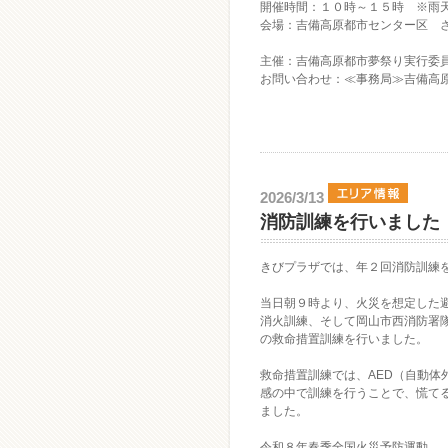
開催時間：１０時～１５時 ※雨
会場：吉備高原都市センター区 
主催：吉備高原都市夢祭り実行委
お問い合わせ：≪事務局≫吉備高原都市
2026/3/13
消防訓練を行いました
きびプラザでは、年２回消防訓練
当日朝９時より、火災を想定した
消火訓練、そして岡山市西消防署隊
の救命措置訓練を行いました。
救命措置訓練では、AED（自動体
感の中で訓練を行うことで、慌て
ました。
令和８年春季全国火災予防運動