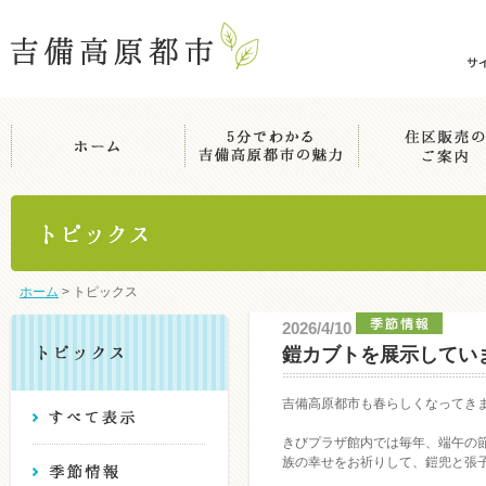
ホーム
>
トピックス
2026/4/10
鎧カブトを展示してい
吉備高原都市も春らしくなってき
きびプラザ館内では毎年、端午の
族の幸せをお祈りして、鎧兜と張