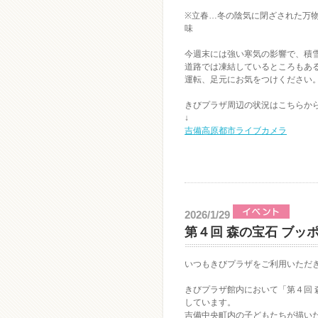
※立春…冬の陰気に閉ざされた万
味
今週末には強い寒気の影響で、積
道路では凍結しているところもあ
運転、足元にお気をつけください
きびプラザ周辺の状況はこちらか
↓
吉備高原都市ライブカメラ
2026/1/29
第４回 森の宝石 ブッ
いつもきびプラザをご利用いただ
きびプラザ館内において「第４回 
しています。
吉備中央町内の子どもたちが描い